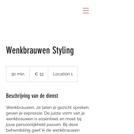
Wenkbrauwen Styling
33
euro
30 min.
3
€ 33
Location 1
0
m
i
Beschrijving van de dienst
n
.
Wenkbrauwen, ze laten je gezicht spreken,
geven je expressie. De juiste vorm van je
wenkbrauwen is essentieel en moet bij
jouw persoonlijkheid passen. Bij deze
behandeling geef ik de wenkbrauwen